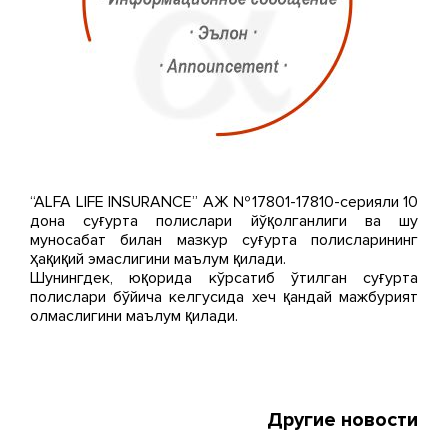
“ALFA LIFE INSURANCE” АЖ №17801-17810-серияли 10
дона суғурта полислари йўқолганлиги ва шу
муносабат билан мазкур суғурта полисларининг
ҳақиқий эмаслигини маълум қилади.
Шунингдек, юқорида кўрсатиб ўтилган суғурта
полислари бўйича келгусида хеч қандай мажбурият
олмаслигини маълум қилади.
Другие новости