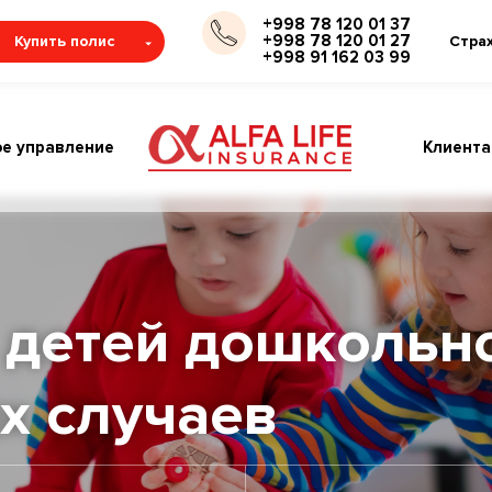
+998 78 120 01 37
+998 78 120 01 27
Купить полис
Стра
+998 91 162 03 99
е управление
Клиент
 детей дошкольно
х случаев