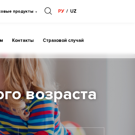
РУ
UZ
ховые продукты
ам
Контакты
Страховой случай
го возраста