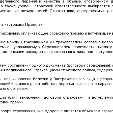
деленного перечня и качества в объеме, оговоренном д
, а также уровень страховой ответственности выбирается 
 исходя из возможностей Страховщика, определяемых до
х в настоящих Правилах:
трахования, оплачивающее страховую премию и вступающее 
ние между Страховщиком и Страхователем, согласно котор
ремию), уплачиваемую Страхователем, произвести выплат
 компенсации расходов застрахованного лица при наступле
тем составления одного документа (договора страхования),
ения подписанного Страховщиком страхового полиса, содержа
 -
возникновение болезни у Застрахованного лица в резул
екций или иного расстройства здоровья, вызванного нарушен
а его организм.
щий факт заключения договора страхования и вступления
овой премии.
говоре страхования, чье здоровье является объектом страх