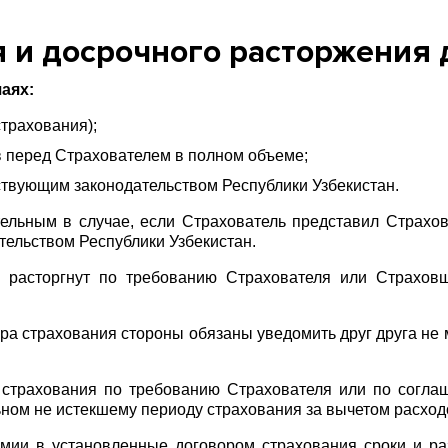
 и досрочного расторжения 
аях:
страхования);
 перед Страхователем в полном объеме;
ствующим законодательством Республики Узбекистан.
тельным в случае, если Страхователь представил Страхо
тельством Республики Узбекистан.
 расторгнут по требованию Страхователя или Страхов
а страхования стороны обязаны уведомить друг друга не м
 страхования по требованию Страхователя или по согла
ьном не истекшему периоду страхования за вычетом расхо
мии в установленные договором страхования сроки и р