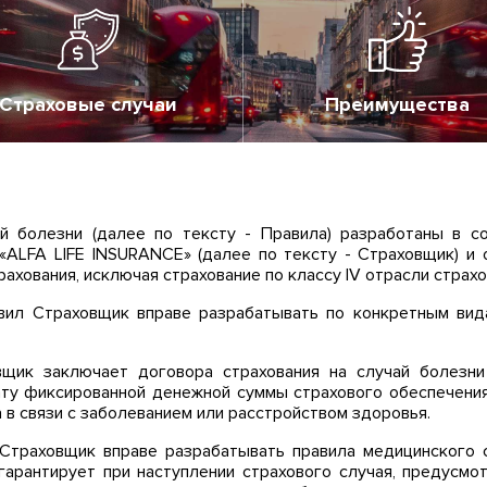
Страховые случаи
Преимущества
чай болезни (далее по тексту - Правила) разработаны в с
«ALFA LIFE INSURANCE» (далее по тексту - Страховщик) и
ахования, исключая страхование по классу IV отрасли страхо
вил Страховщик вправе разрабатывать по конкретным вид
овщик заключает договора страхования на случай болезн
ату фиксированной денежной суммы страхового обеспечени
а в связи с заболеванием или расстройством здоровья.
 Страховщик вправе разрабатывать правила медицинского 
гарантирует при наступлении страхового случая, предусмо