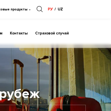
РУ
UZ
ховые продукты
ам
Контакты
Страховой случай
 рубеж