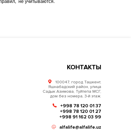
правил, не учитываются.
КОНТАКТЫ
100047, город Ташкент,
Яшнабадский район, улица
Садык Азимова, Туйтепа МСГ,
дом без номера, 3-й этаж.
+998 78 120 01 37
+998 78 120 01 27
+998 91 162 03 99
alfalife@alfalife.uz