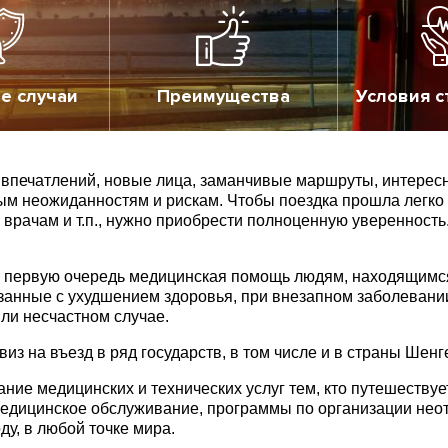
е случаи
Преимущества
Условия с
х впечатлений, новые лица, заманчивые маршруты, интересн
м неожиданностям и рискам. Чтобы поездка прошла легко
врачам и т.п., нужно приобрести полноценную уверенность
в первую очередь медицинская помощь людям, находящимся 
язанные с ухудшением здоровья, при внезапном заболевани
ли несчастном случае.
з на въезд в ряд государств, в том числе и в страны Шенг
ание медицинских и технических услуг тем, кто путешеству
медицинское обслуживание, программы по организации не
оду, в любой точке мира.