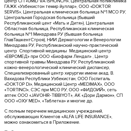
центр СП «UMID VA ISHONCH», Центральная поликлиника
ГАЖК «Узбекистон темир йуллар», ООО «DOKTOR
SERVIS», Центральная клиническая больница №1 МСО РУ,
Центральная Городская больница (бывший
Республиканский цент «Мать и Дитя»), Центральная
Областная больница, Республиканская клиническая
больница №1 Минздрава РУ (бывшая больница
ГлавТашкентСтроя), НИИ Дерматологии и Венерологии
Минздрава РУ, Республиканский научно-практический
центр Спортивной медицины Медицинский центр
«ЕВРОМЕД» при ООО «Биофарм Лендал» , Центр
спортивной травмы Минздрава РУ, Республиканский
кожно-венерологический клинический диспансер,
Специализированный центр хирургии имени акад. В.
Вахидова Республики Узбекистан, ООО Госпиталь
«DOKTOP Di», Медицинский Центр «MEDIMAX», ООО
«TORTINCI», СЭС при МСО РУ, ООО «ФИДОИЙ», сеть
аптек ООО «JAVOHIR-TIBBIYOT», АК «Дори Дармон», СП
ООО «ОХУ MED», «Таблетка» и многие др.
С полным перечнем медицинских учреждений,
обслуживающих Клиентов «ALFA LIFE INSURANCE»,
можно ознакомиться в
Приложение
.